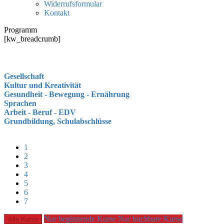
Widerrufsformular
Kontakt
Programm
[kw_breadcrumb]
Gesellschaft
Kultur und Kreativität
Gesundheit - Bewegung - Ernährung
Sprachen
Arbeit - Beruf - EDV
Grundbildung, Schulabschlüsse
1
2
3
4
5
6
7
Nur beginnende Kurse
Nur buchbare Kurse
Alle Kurse