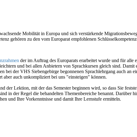
 wachsende Mobilität in Europa und sich verstärkende Migrationsbeweg
tenz gehören zu den vom Europarat empfohlenen Schlüsselkompetenze
enzrahmen
der im Auftrag des Europarats erarbeitet wurde und für alle
rleichtern und bei allen Anbietern von Sprachkursen gleich sind. Damit
 einen bei der VHS Siebengebirge begonnenen Sprachlehrgang auch an ei
t aber auch unkompliziert bei uns "einsteigen" können.
d der Lektion, mit der das Semester beginnen wird, so dass Sie festste
, sind in der Regel die behandelten Themenbereiche benannt. Darüber 
hen und Ihre Vorkenntnisse und damit Ihre Lernstufe ermitteln.