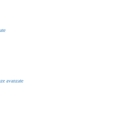
zate
nze avanzate