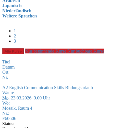
Arabisch
Japanisch
Niederländisch
Weitere Sprachen
1
2
3
Nur beginnende Kurse
Nur buchbare Kurse
Alle Kurse
Titel
Datum
Ort
Nr.
A2 English Communication Skills Bildungsurlaub
Wann:
Mo.
23.03.2026, 9.00 Uhr
Wo:
Mosaik, Raum 4
Nr.:
F60606
Status: