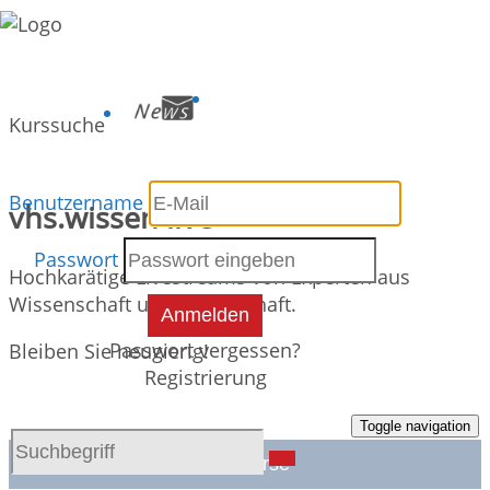
Kurssuche
Benutzername
vhs.wissen live
Passwort
Hochkarätige Livestreams von Experten aus
Wissenschaft und Gesellschaft.
Anmelden
Passwort vergessen?
Bleiben Sie neugierig!
Registrierung
Toggle navigation
Alle Kurse