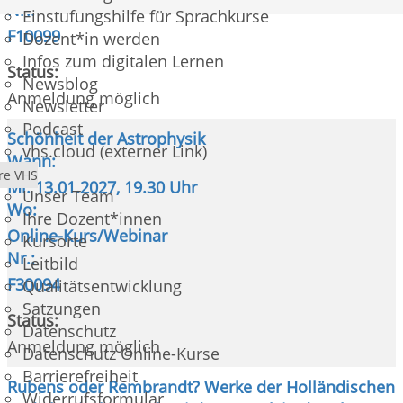
Nr.:
Einstufungshilfe für Sprachkurse
F10099
Dozent*in werden
Infos zum digitalen Lernen
Status:
Newsblog
Anmeldung möglich
Newsletter
Podcast
Schönheit der Astrophysik
vhs.cloud (externer Link)
Wann:
re VHS
Mi.
13.01.2027, 19.30 Uhr
Unser Team
Wo:
Ihre Dozent*innen
Online-Kurs/Webinar
Kursorte
Nr.:
Leitbild
F30094
Qualitätsentwicklung
Satzungen
Status:
Datenschutz
Anmeldung möglich
Datenschutz Online-Kurse
Barrierefreiheit
Rubens oder Rembrandt? Werke der Holländischen
Widerrufsformular