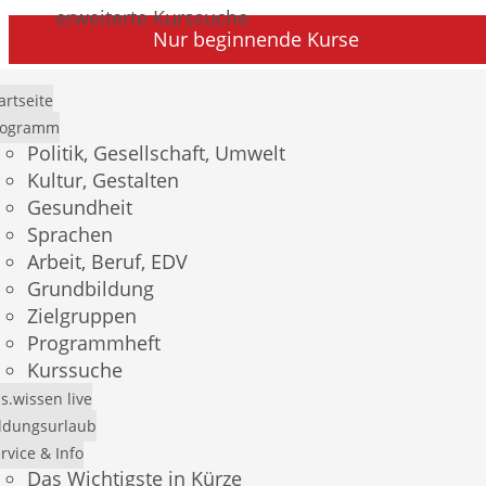
erweiterte Kurssuche
Nur beginnende Kurse
artseite
Nur buchbare Kurse
rogramm
Politik, Gesellschaft, Umwelt
Kultur, Gestalten
Titel
Gesundheit
Datum
Sprachen
Ort
Arbeit, Beruf, EDV
Nr.
Grundbildung
Zielgruppen
Programmheft
Die Frage von Krieg und Frieden im Völkerrecht
Kurssuche
Wann:
s.wissen live
Mi.
20.01.2027, 19.30 Uhr
ldungsurlaub
Wo:
rvice & Info
Online-Kurs/Webinar
Das Wichtigste in Kürze