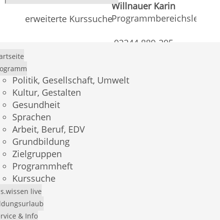
Willnauer Karin
Programmbereichsleitung
erweiterte Kurssuche
02244 889-205
karin.willnauer@vhs-
artseite
siebengebirge.de
rogramm
Politik, Gesellschaft, Umwelt
Samaras Johanna
Kultur, Gestalten
Programmbereichsleitung
Gesundheit
Sprachen
02244 889 206
Arbeit, Beruf, EDV
johanna.samaras@vhs-
Grundbildung
siebengebirge.de
Zielgruppen
Programmheft
Kurssuche
Stupp Hannah
s.wissen live
Drittmittel/
ldungsurlaub
Öffentlichkeitsarbeit
rvice & Info