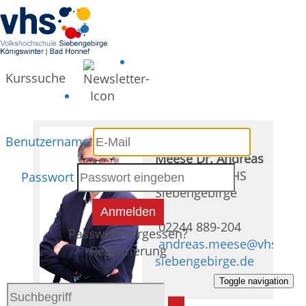
Kurssuche
Benutzername
Meese Dr. Andreas
Leitung der VHS
Passwort
Siebengebirge
Anmelden
02244 889-204
Passwort vergessen?
andreas.meese@vhs-
Registrierung
siebengebirge.de
Toggle navigation