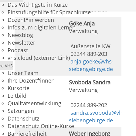
Das Wichtigste in Kürze
02244 889-209
Einstufungshilfe für Sprachkurse
Dozent*in werden
Göke Anja
Infos zum digitalen Lernen
Verwaltung
Newsblog
Newsletter
Außenstelle KW
Podcast
02244 889-203
vhs.cloud (externer Link)
anja.goeke@vhs-
re VHS
siebengebirge.de
Unser Team
Ihre Dozent*innen
Svoboda Sandra
Kursorte
Verwaltung
Leitbild
Qualitätsentwicklung
02244 889-202
Satzungen
sandra.svoboda@vhs-
Datenschutz
siebengebirge.de
Datenschutz Online-Kurse
Barrierefreiheit
Weber Ingeborg