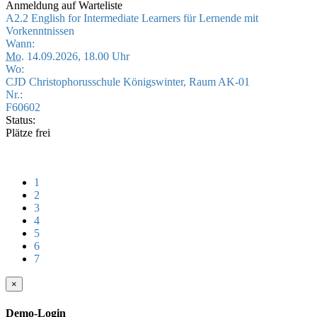
Anmeldung auf Warteliste
A2.2 English for Intermediate Learners für Lernende mit
Vorkenntnissen
Wann:
Mo.
14.09.2026, 18.00 Uhr
Wo:
CJD Christophorusschule Königswinter, Raum AK-01
Nr.:
F60602
Status:
Plätze frei
1
2
3
4
5
6
7
×
Demo-Login