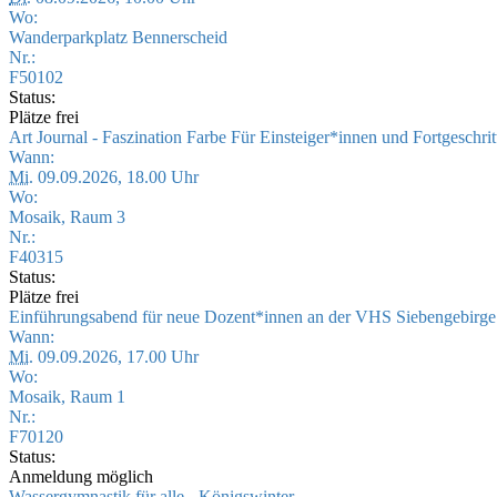
Wo:
Wanderparkplatz Bennerscheid
Nr.:
F50102
Status:
Plätze frei
Art Journal - Faszination Farbe Für Einsteiger*innen und Fortgeschri
Wann:
Mi.
09.09.2026, 18.00 Uhr
Wo:
Mosaik, Raum 3
Nr.:
F40315
Status:
Plätze frei
Einführungsabend für neue Dozent*innen an der VHS Siebengebirg
Wann:
Mi.
09.09.2026, 17.00 Uhr
Wo:
Mosaik, Raum 1
Nr.:
F70120
Status:
Anmeldung möglich
Wassergymnastik für alle - Königswinter