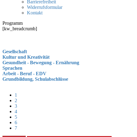
Barrierefreiheit
Widerrufsformular
Kontakt
Programm
[kw_breadcrumb]
Gesellschaft
Kultur und Kreativität
Gesundheit - Bewegung - Ernährung
Sprachen
Arbeit - Beruf - EDV
Grundbildung, Schulabschlüsse
1
2
3
4
5
6
7