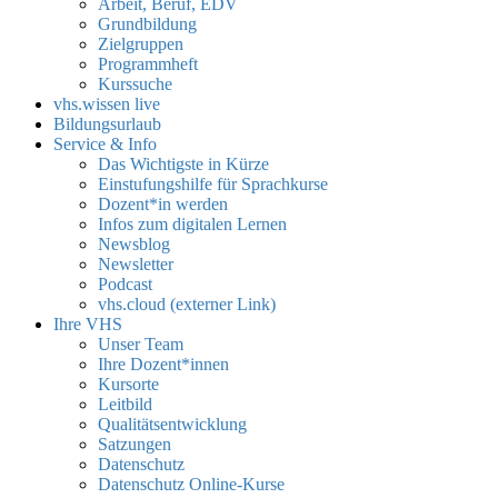
Arbeit, Beruf, EDV
Grundbildung
Zielgruppen
Programmheft
Kurssuche
vhs.wissen live
Bildungsurlaub
Service & Info
Das Wichtigste in Kürze
Einstufungshilfe für Sprachkurse
Dozent*in werden
Infos zum digitalen Lernen
Newsblog
Newsletter
Podcast
vhs.cloud (externer Link)
Ihre VHS
Unser Team
Ihre Dozent*innen
Kursorte
Leitbild
Qualitätsentwicklung
Satzungen
Datenschutz
Datenschutz Online-Kurse