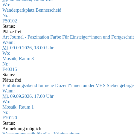
Wo:
Wanderparkplatz Bennerscheid
Nr.:
F50102
Status:
Plätze frei
Art Journal - Faszination Farbe Für Einsteiger*innen und Fortgeschri
Wann:
Mi.
09.09.2026, 18.00 Uhr
Wo:
Mosaik, Raum 3
Nr.:
F40315
Status:
Plätze frei
Einführungsabend für neue Dozent*innen an der VHS Siebengebirg
Wann:
Mi.
09.09.2026, 17.00 Uhr
Wo:
Mosaik, Raum 1
Nr.:
F70120
Status:
Anmeldung möglich
Wassergymnastik für alle - Königswinter