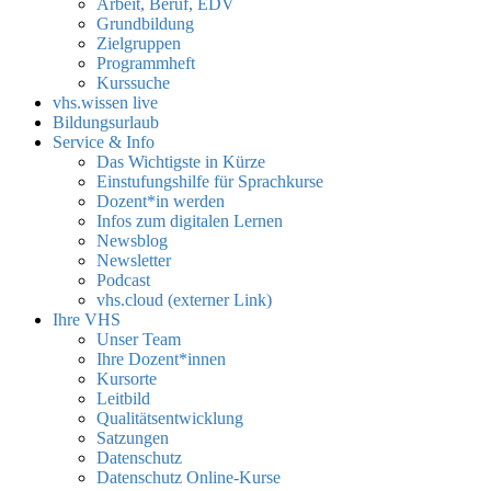
Arbeit, Beruf, EDV
Grundbildung
Zielgruppen
Programmheft
Kurssuche
vhs.wissen live
Bildungsurlaub
Service & Info
Das Wichtigste in Kürze
Einstufungshilfe für Sprachkurse
Dozent*in werden
Infos zum digitalen Lernen
Newsblog
Newsletter
Podcast
vhs.cloud (externer Link)
Ihre VHS
Unser Team
Ihre Dozent*innen
Kursorte
Leitbild
Qualitätsentwicklung
Satzungen
Datenschutz
Datenschutz Online-Kurse