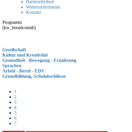
Barrierefreiheit
Widerrufsformular
Kontakt
Programm
[kw_breadcrumb]
Gesellschaft
Kultur und Kreativität
Gesundheit - Bewegung - Ernährung
Sprachen
Arbeit - Beruf - EDV
Grundbildung, Schulabschlüsse
1
2
3
4
5
6
7