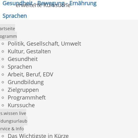
Gesundheit - Bewegung - Ernährung
erweiterte Kurssuche
Sprachen
Arbeit - Beruf - EDV
artseite
rogramm
Grundbildung, Schulabschlüsse
Politik, Gesellschaft, Umwelt
Kultur, Gestalten
Gesundheit
Sprachen
1
Arbeit, Beruf, EDV
2
Grundbildung
3
Zielgruppen
4
Programmheft
5
Kurssuche
6
7
s.wissen live
ldungsurlaub
rvice & Info
Alle Kurse
Das Wichtigste in Kürze