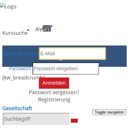
Kurssuche
Benutzername
Programm
Passwort
[kw_breadcrumb]
Anmelden
Passwort vergessen?
Registrierung
Gesellschaft
Toggle navigation
Kultur und Kreativität