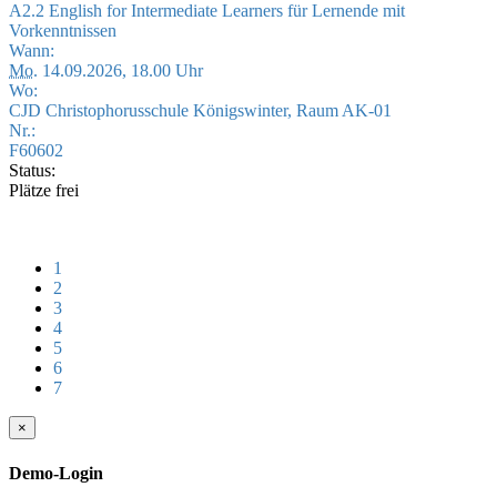
A2.2 English for Intermediate Learners für Lernende mit
Vorkenntnissen
Wann:
Mo.
14.09.2026, 18.00 Uhr
Wo:
CJD Christophorusschule Königswinter, Raum AK-01
Nr.:
F60602
Status:
Plätze frei
1
2
3
4
5
6
7
×
Demo-Login