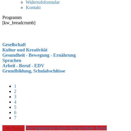
Widerrufsformular
Kontakt
Programm
[kw_breadcrumb]
Gesellschaft
Kultur und Kreativität
Gesundheit - Bewegung - Ernährung
Sprachen
Arbeit - Beruf - EDV
Grundbildung, Schulabschlüsse
1
2
3
4
5
6
7
Nur beginnende Kurse
Nur buchbare Kurse
Alle Kurse