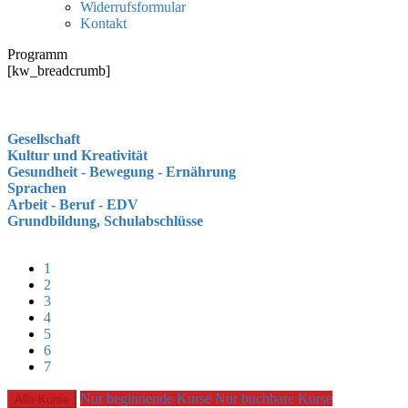
Widerrufsformular
Kontakt
Programm
[kw_breadcrumb]
Gesellschaft
Kultur und Kreativität
Gesundheit - Bewegung - Ernährung
Sprachen
Arbeit - Beruf - EDV
Grundbildung, Schulabschlüsse
1
2
3
4
5
6
7
Nur beginnende Kurse
Nur buchbare Kurse
Alle Kurse