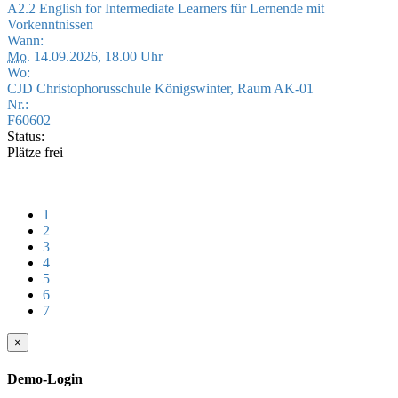
A2.2 English for Intermediate Learners für Lernende mit
Vorkenntnissen
Wann:
Mo.
14.09.2026, 18.00 Uhr
Wo:
CJD Christophorusschule Königswinter, Raum AK-01
Nr.:
F60602
Status:
Plätze frei
1
2
3
4
5
6
7
×
Demo-Login