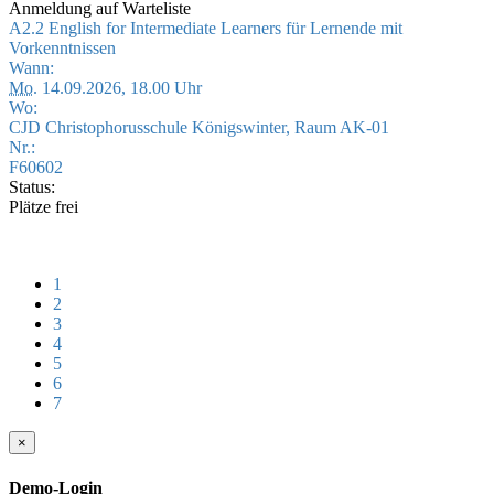
Anmeldung auf Warteliste
A2.2 English for Intermediate Learners für Lernende mit
Vorkenntnissen
Wann:
Mo.
14.09.2026, 18.00 Uhr
Wo:
CJD Christophorusschule Königswinter, Raum AK-01
Nr.:
F60602
Status:
Plätze frei
1
2
3
4
5
6
7
×
Demo-Login