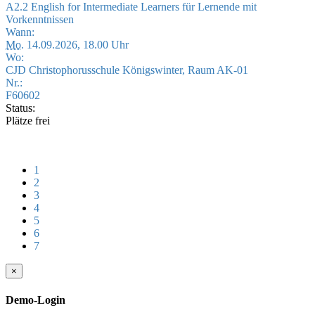
A2.2 English for Intermediate Learners für Lernende mit
Vorkenntnissen
Wann:
Mo.
14.09.2026, 18.00 Uhr
Wo:
CJD Christophorusschule Königswinter, Raum AK-01
Nr.:
F60602
Status:
Plätze frei
1
2
3
4
5
6
7
×
Demo-Login