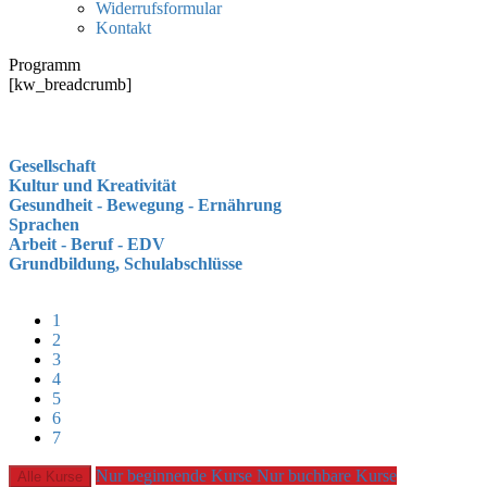
Widerrufsformular
Kontakt
Programm
[kw_breadcrumb]
Gesellschaft
Kultur und Kreativität
Gesundheit - Bewegung - Ernährung
Sprachen
Arbeit - Beruf - EDV
Grundbildung, Schulabschlüsse
1
2
3
4
5
6
7
Nur beginnende Kurse
Nur buchbare Kurse
Alle Kurse