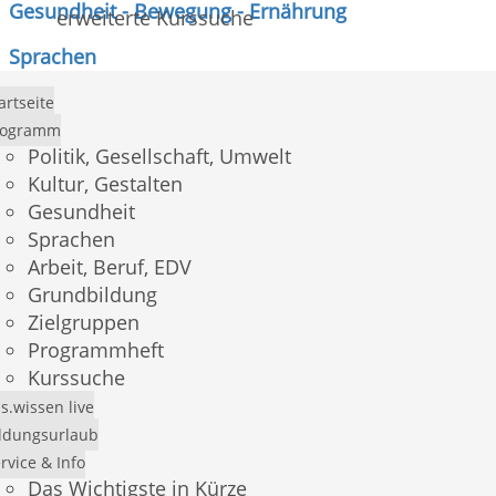
Gesundheit - Bewegung - Ernährung
erweiterte Kurssuche
Sprachen
Arbeit - Beruf - EDV
artseite
rogramm
Grundbildung, Schulabschlüsse
Politik, Gesellschaft, Umwelt
Kultur, Gestalten
Gesundheit
Sprachen
1
Arbeit, Beruf, EDV
2
Grundbildung
3
Zielgruppen
4
Programmheft
5
Kurssuche
6
7
s.wissen live
ldungsurlaub
rvice & Info
Alle Kurse
Das Wichtigste in Kürze