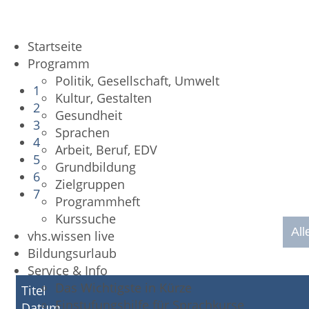
Startseite
Programm
Politik, Gesellschaft, Umwelt
1
Kultur, Gestalten
2
Gesundheit
3
Sprachen
4
Arbeit, Beruf, EDV
5
Grundbildung
6
Zielgruppen
7
Programmheft
Kurssuche
All
vhs.wissen live
Bildungsurlaub
Service & Info
Das Wichtigste in Kürze
Titel
Einstufungshilfe für Sprachkurse
Datum