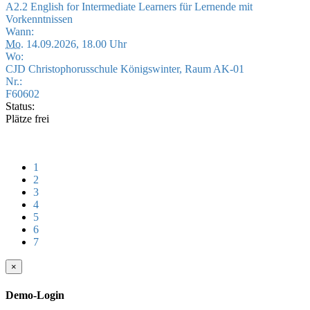
A2.2 English for Intermediate Learners für Lernende mit
Vorkenntnissen
Wann:
Mo.
14.09.2026, 18.00 Uhr
Wo:
CJD Christophorusschule Königswinter, Raum AK-01
Nr.:
F60602
Status:
Plätze frei
1
2
3
4
5
6
7
×
Demo-Login