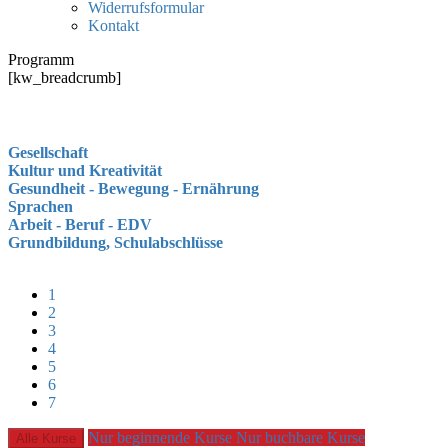
Widerrufsformular
Kontakt
Programm
[kw_breadcrumb]
Gesellschaft
Kultur und Kreativität
Gesundheit - Bewegung - Ernährung
Sprachen
Arbeit - Beruf - EDV
Grundbildung, Schulabschlüsse
1
2
3
4
5
6
7
Nur beginnende Kurse
Nur buchbare Kurse
Alle Kurse