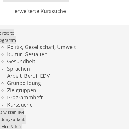
erweiterte Kurssuche
artseite
rogramm
Politik, Gesellschaft, Umwelt
Kultur, Gestalten
Gesundheit
Sprachen
Arbeit, Beruf, EDV
Grundbildung
Zielgruppen
×
Programmheft
Kurssuche
Demo-Login
s.wissen live
ldungsurlaub
Mit dem Benutzer
andress
und dem Passwort
rvice & Info
andress
können Sie sich einen Überblick über das