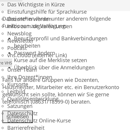
Das Wichtigste in Kürze
Benutzerkonto eines Teilnehmers verschaffen.
Einstufungshilfe für Sprachkurse
Dabei stehen Ihnen unter anderem folgende
Dozent*in werden
Funktionen zur Verfügung:
Infos zum digitalen Lernen
Newsblog
Benutzerprofil und Bankverbindungen
Newsletter
bearbeiten
Podcast
Passwort ändern
vhs.cloud (externer Link)
Kurse auf die Merkliste setzen
re VHS
Überblick über die Anmeldungen
Unser Team
Ihre Dozent*innen
Falls für andere Gruppen wie Dozenten,
Kursorte
Hausmeister, Mitarbeiter etc. ein Benutzerkonto
Leitbild
gewünscht sein sollte, können wir Sie gerne
Qualitätsentwicklung
telefonisch (08631/18599-0) beraten.
Satzungen
Datenschutz
schließen
Datenschutz Online-Kurse
Barrierefreiheit