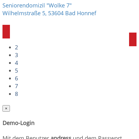
Seniorendomizil "Wolke 7"
Wilhelmstraße 5, 53604 Bad Honnef
2
3
4
5
6
7
8
×
Demo-Login
Mit dem Benutzer
andress
und dem Passwort