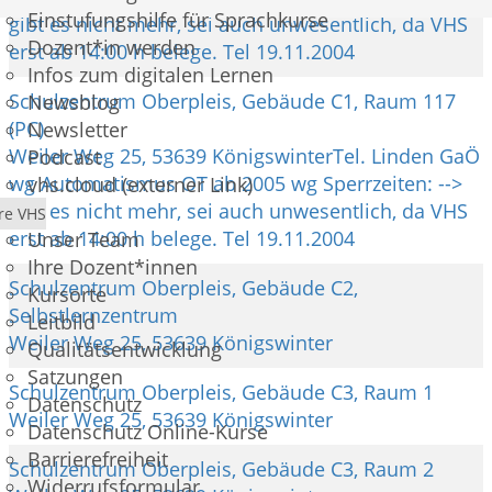
Einstufungshilfe für Sprachkurse
gibt es nicht mehr, sei auch unwesentlich, da VHS
Dozent*in werden
erst ab 14:00 h belege. Tel 19.11.2004
Infos zum digitalen Lernen
Schulzentrum Oberpleis, Gebäude C1, Raum 117
Newsblog
(PC)
Newsletter
Weiler Weg 25, 53639 KönigswinterTel. Linden GaÖ
Podcast
wg Automatismus OT ab 2005 wg Sperrzeiten: -->
vhs.cloud (externer Link)
gibt es nicht mehr, sei auch unwesentlich, da VHS
re VHS
erst ab 14:00 h belege. Tel 19.11.2004
Unser Team
Ihre Dozent*innen
Schulzentrum Oberpleis, Gebäude C2,
Kursorte
Selbstlernzentrum
Leitbild
Weiler Weg 25, 53639 Königswinter
Qualitätsentwicklung
Satzungen
Schulzentrum Oberpleis, Gebäude C3, Raum 1
Datenschutz
Weiler Weg 25, 53639 Königswinter
Datenschutz Online-Kurse
Barrierefreiheit
Schulzentrum Oberpleis, Gebäude C3, Raum 2
Widerrufsformular