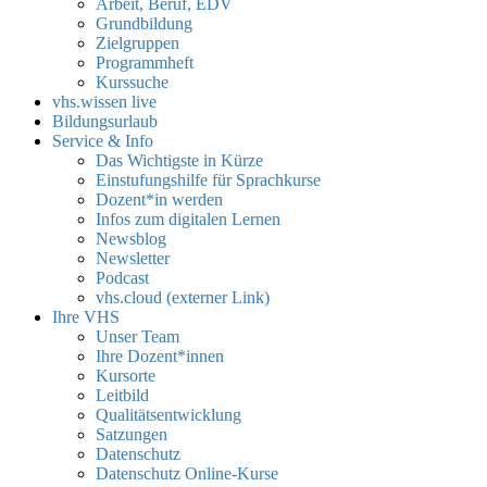
Arbeit, Beruf, EDV
Grundbildung
Zielgruppen
Programmheft
Kurssuche
vhs.wissen live
Bildungsurlaub
Service & Info
Das Wichtigste in Kürze
Einstufungshilfe für Sprachkurse
Dozent*in werden
Infos zum digitalen Lernen
Newsblog
Newsletter
Podcast
vhs.cloud (externer Link)
Ihre VHS
Unser Team
Ihre Dozent*innen
Kursorte
Leitbild
Qualitätsentwicklung
Satzungen
Datenschutz
Datenschutz Online-Kurse