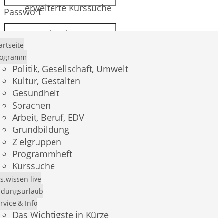
erweiterte Kurssuche
Passwort
artseite
rogramm
Anmelden
Politik, Gesellschaft, Umwelt
Kultur, Gestalten
Gesundheit
Sprachen
Passwort vergessen?
Arbeit, Beruf, EDV
Grundbildung
Registrierung
Zielgruppen
Programmheft
Kurssuche
s.wissen live
E-Mail *
ldungsurlaub
rvice & Info
Das Wichtigste in Kürze