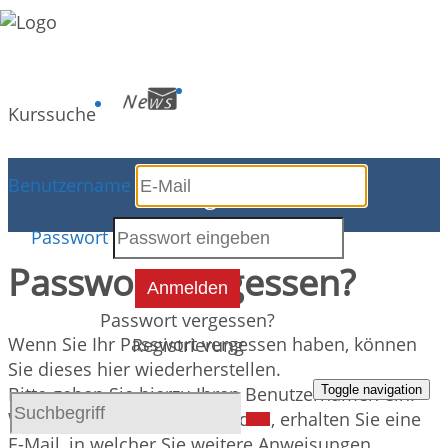
Kurssuche
Benutzername
Programm
Passwort
Passwort vergessen?
Anmelden
Passwort vergessen?
Wenn Sie Ihr Passwort vergessen haben, können
Registrierung
Sie dieses hier wiederherstellen.
Toggle navigation
Bitte geben Sie hierzu Ihren Benutzernamen ein.
Wenn Sie diese Seite absenden, erhalten Sie eine
E-Mail, in welcher Sie weitere Anweisungen