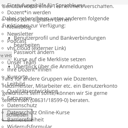
Einstufungshilfe für Sprachkurse
Benutzerkonto eines Teilnehmers verschaffen.
Dozent*in werden
Dabei stehen Ihnen unter anderem folgende
Infos zum digitalen Lernen
Funktionen zur Verfügung:
Newsblog
Newsletter
Benutzerprofil und Bankverbindungen
Podcast
bearbeiten
vhs.cloud (externer Link)
Passwort ändern
re VHS
Kurse auf die Merkliste setzen
Unser Team
Überblick über die Anmeldungen
Ihre Dozent*innen
Kursorte
Falls für andere Gruppen wie Dozenten,
Leitbild
Hausmeister, Mitarbeiter etc. ein Benutzerkonto
Qualitätsentwicklung
gewünscht sein sollte, können wir Sie gerne
Satzungen
telefonisch (08631/18599-0) beraten.
Datenschutz
Datenschutz Online-Kurse
schließen
Barrierefreiheit
Widerrufsformular