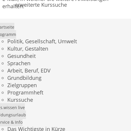
erweiterte Kurssuche
erhalten.
Benutzername
artseite
rogramm
Politik, Gesellschaft, Umwelt
Kultur, Gestalten
Neues Passwort erstellen
Gesundheit
Sprachen
Arbeit, Beruf, EDV
Grundbildung
Zielgruppen
Programmheft
×
Kurssuche
Demo-Login
s.wissen live
ldungsurlaub
Mit dem Benutzer
andress
und dem Passwort
rvice & Info
Das Wichtigste in Kürze
andress
können Sie sich einen Überblick über das