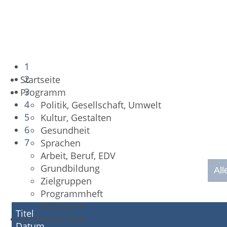
1
2
Startseite
3
Programm
4
Politik, Gesellschaft, Umwelt
5
Kultur, Gestalten
6
Gesundheit
7
Sprachen
Arbeit, Beruf, EDV
Grundbildung
All
Zielgruppen
Programmheft
Kurssuche
Titel
vhs.wissen live
Datum