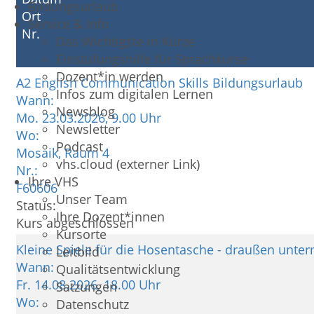
Bildungsurlaub
Ort
Service & Info
Nr.
Das Wichtigste in Kürze
Einstufungshilfe für Sprachkurse
Dozent*in werden
A2 English Communication Skills Bildungsurlaub
Infos zum digitalen Lernen
Wann:
Newsblog
Mo.
23.03.2026, 9.00 Uhr
Newsletter
Wo:
Podcast
Mosaik, Raum 4
vhs.cloud (externer Link)
Nr.:
Ihre VHS
F60606
Unser Team
Status:
Ihre Dozent*innen
Kurs abgeschlossen
Kursorte
Kleine Spiele für die Hosentasche - draußen unte
Leitbild
Wann:
Qualitätsentwicklung
Fr.
14.08.2026, 18.00 Uhr
Satzungen
Wo:
Datenschutz