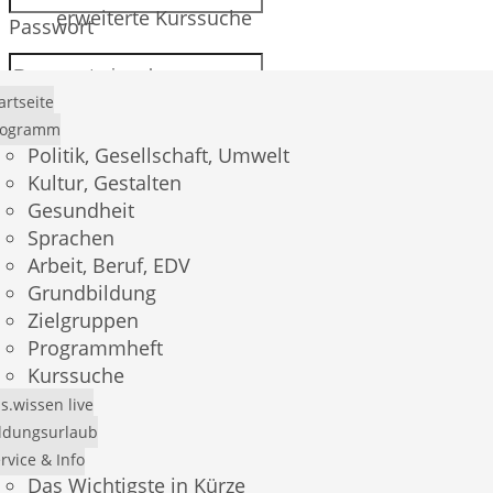
erweiterte Kurssuche
Passwort
artseite
rogramm
Anmelden
Politik, Gesellschaft, Umwelt
Kultur, Gestalten
Gesundheit
Sprachen
Passwort vergessen?
Arbeit, Beruf, EDV
Grundbildung
Registrierung
Zielgruppen
Programmheft
Kurssuche
s.wissen live
E-Mail *
ldungsurlaub
rvice & Info
Das Wichtigste in Kürze