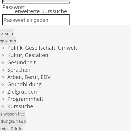
Passwort
erweiterte Kurssuche
artseite
Anmelden
rogramm
Politik, Gesellschaft, Umwelt
Kultur, Gestalten
Gesundheit
Passwort vergessen?
Sprachen
Arbeit, Beruf, EDV
Registrierung
Grundbildung
Zielgruppen
Programmheft
Kurssuche
s.wissen live
E-Mail *
ldungsurlaub
rvice & Info