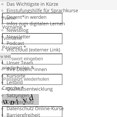
Das Wichtigste in Kürze
Name *
Einstufungshilfe für Sprachkurse
Dozent*in werden
Infos zum digitalen Lernen
Vorname *
Newsblog
Newsletter
Podcast
Passwort *
vhs.cloud (externer Link)
re VHS
Unser Team
wiederholen *
Ihre Dozent*innen
Kursorte
Leitbild
Captcha *
Qualitätsentwicklung
Satzungen
Datenschutz
Datenschutz Online-Kurse
Barrierefreiheit