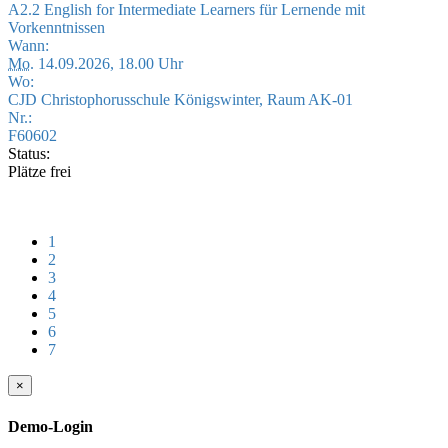
A2.2 English for Intermediate Learners für Lernende mit
Vorkenntnissen
Wann:
Mo.
14.09.2026, 18.00 Uhr
Wo:
CJD Christophorusschule Königswinter, Raum AK-01
Nr.:
F60602
Status:
Plätze frei
1
2
3
4
5
6
7
×
Demo-Login