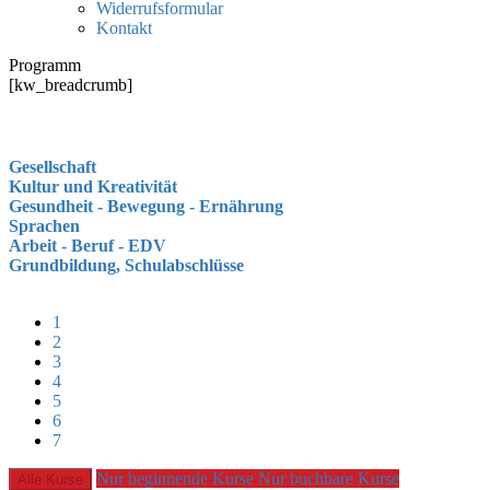
Widerrufsformular
Kontakt
Programm
[kw_breadcrumb]
Gesellschaft
Kultur und Kreativität
Gesundheit - Bewegung - Ernährung
Sprachen
Arbeit - Beruf - EDV
Grundbildung, Schulabschlüsse
1
2
3
4
5
6
7
Nur beginnende Kurse
Nur buchbare Kurse
Alle Kurse