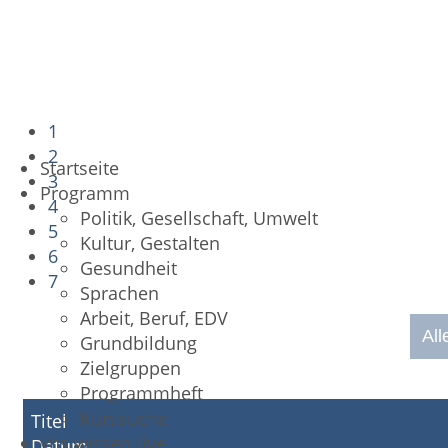
1
2
Startseite
3
Programm
4
Politik, Gesellschaft, Umwelt
5
Kultur, Gestalten
6
Gesundheit
7
Sprachen
Arbeit, Beruf, EDV
All
Grundbildung
Zielgruppen
Programmheft
Kurssuche
Titel
vhs.wissen live
Datum