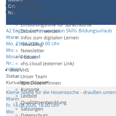
Bildungsurlaub
Ort
Service & Info
Nr.
Das Wichtigste in Kürze
Einstufungshilfe für Sprachkurse
A2 English Communication Skills Bildungsurlaub
Dozent*in werden
Wann:
Infos zum digitalen Lernen
Mo.
23.03.2026, 9.00 Uhr
Newsblog
Wo:
Newsletter
Mosaik, Raum 4
Podcast
Nr.:
vhs.cloud (externer Link)
F60606
Ihre VHS
Status:
Unser Team
Kurs abgeschlossen
Ihre Dozent*innen
Kursorte
Kleine Spiele für die Hosentasche - draußen unte
Leitbild
Wann:
Qualitätsentwicklung
Fr.
14.08.2026, 18.00 Uhr
Satzungen
Wo:
Datenschutz