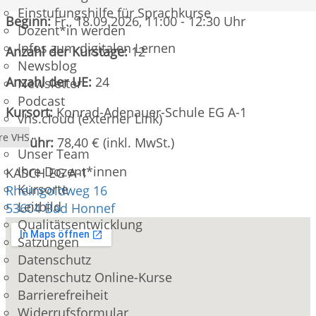
Einstufungshilfe für Sprachkurse
Beginn:
Fr.
, 18.09.2026, 11:00 - 12:30 Uhr
Dozent*in werden
Infos zum digitalen Lernen
Anzahl der Kurstage:
12
Newsblog
Anzahl der UE:
24
Newsletter
Podcast
Kursort:
Konrad-Adenauer-Schule EG A-1
vhs.cloud (externer Link)
re VHS
Gebühr:
78,40 € (inkl. MwSt.)
Unser Team
Ihre Dozent*innen
KASCH EG A-1
Kursorte
Rheingoldweg 16
Leitbild
53604 Bad Honnef
Qualitätsentwicklung
Satzungen
Datenschutz
Datenschutz Online-Kurse
Barrierefreiheit
Widerrufsformular