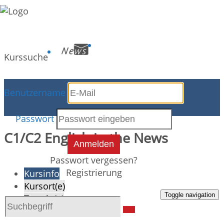
Kurssuche
Benutzername
Kursdetails
Passwort
C1/C2 English in the News
Anmelden
Passwort vergessen?
Registrierung
Kursinfo
Kursort(e)
Toggle navigation
Termin(e)
Dozent(en)