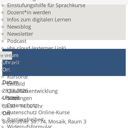
Einstufungshilfe für Sprachkurse
Dozent*in werden
Infos zum digitalen Lernen
Newsblog
Newsletter
Podcast
vhs.cloud (externer Link)
Datum
re VHS
Uhrzeit
Unser Team
Ort
Ihre Dozent*innen
Kursorte
Datum
Leitbild
28.08.2026
Qualitätsentwicklung
Uhrzeit
Satzungen
Datenschutz
08:30 - 14:00 Uhr
Datenschutz Online-Kurse
Ort
Barrierefreiheit
Boserother Str. 74, Mosaik, Raum 3
Widerrufsformular