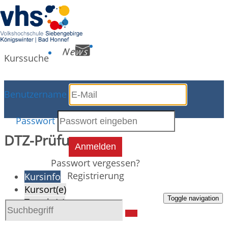
Kurssuche
Benutzername
Kursdetails
Passwort
DTZ-Prüfung
Anmelden
Passwort vergessen?
Registrierung
Kursinfo
Kursort(e)
Toggle navigation
Termin(e)
Dozent(en)