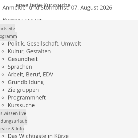
erweiterte Kurssuche
Anmelde- und Stornofrist: 07. August 2026
Kursnr.:
E60435
artseite
Beginn:
Fr.
, 28.08.2026, 08:30 - 14:00 Uhr
rogramm
Politik, Gesellschaft, Umwelt
Anzahl der Kurstage:
1
Kultur, Gestalten
Gesundheit
Anzahl der UE:
7,33
Sprachen
Kursort:
Mosaik, Raum 3
Arbeit, Beruf, EDV
Grundbildung
Gebühr:
0,00 € (inkl. MwSt.)
Zielgruppen
Programmheft
Mosaik 3
Kurssuche
Boserother Str. 74
s.wissen live
53639 Königswinter
ldungsurlaub
rvice & Info
Das Wichtigste in Kürze