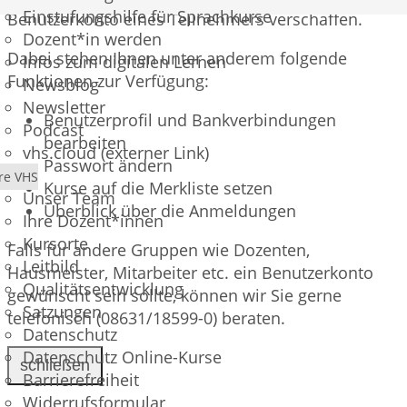
Einstufungshilfe für Sprachkurse
Benutzerkonto eines Teilnehmers verschaffen.
Dozent*in werden
Dabei stehen Ihnen unter anderem folgende
Infos zum digitalen Lernen
Funktionen zur Verfügung:
Newsblog
Newsletter
Benutzerprofil und Bankverbindungen
Podcast
bearbeiten
vhs.cloud (externer Link)
Passwort ändern
re VHS
Kurse auf die Merkliste setzen
Unser Team
Überblick über die Anmeldungen
Ihre Dozent*innen
Kursorte
Falls für andere Gruppen wie Dozenten,
Leitbild
Hausmeister, Mitarbeiter etc. ein Benutzerkonto
Qualitätsentwicklung
gewünscht sein sollte, können wir Sie gerne
Satzungen
telefonisch (08631/18599-0) beraten.
Datenschutz
Datenschutz Online-Kurse
schließen
Barrierefreiheit
Widerrufsformular