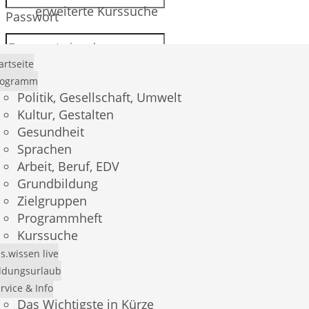
erweiterte Kurssuche
Passwort
artseite
rogramm
Anmelden
Politik, Gesellschaft, Umwelt
Kultur, Gestalten
Gesundheit
Sprachen
Passwort vergessen?
Arbeit, Beruf, EDV
Grundbildung
Registrierung
Zielgruppen
Programmheft
Kurssuche
s.wissen live
E-Mail *
ldungsurlaub
rvice & Info
Das Wichtigste in Kürze