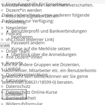
Einstufungshilfe für Sprachkurse
Benutzerkonto eines Teilnehmers verschaffen.
Dozent*in werden
Dabei stehen Ihnen unter anderem folgende
Infos zum digitalen Lernen
Funktionen zur Verfügung:
Newsblog
Newsletter
Benutzerprofil und Bankverbindungen
Podcast
bearbeiten
vhs.cloud (externer Link)
Passwort ändern
re VHS
Kurse auf die Merkliste setzen
Unser Team
Überblick über die Anmeldungen
Ihre Dozent*innen
Kursorte
Falls für andere Gruppen wie Dozenten,
Leitbild
Hausmeister, Mitarbeiter etc. ein Benutzerkonto
Qualitätsentwicklung
gewünscht sein sollte, können wir Sie gerne
Satzungen
telefonisch (08631/18599-0) beraten.
Datenschutz
Datenschutz Online-Kurse
schließen
Barrierefreiheit
Widerrufsformular