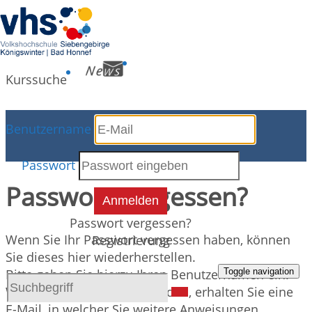
Kurssuche
Benutzername
Kursdetails
Passwort
Passwort vergessen?
Anmelden
Passwort vergessen?
Wenn Sie Ihr Passwort vergessen haben, können
Registrierung
Sie dieses hier wiederherstellen.
Toggle navigation
Bitte geben Sie hierzu Ihren Benutzernamen ein.
Wenn Sie diese Seite absenden, erhalten Sie eine
E-Mail, in welcher Sie weitere Anweisungen