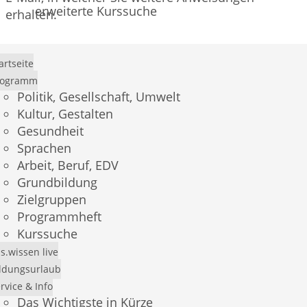
erweiterte Kurssuche
erhalten.
Benutzername
artseite
rogramm
Politik, Gesellschaft, Umwelt
Kultur, Gestalten
Neues Passwort erstellen
Gesundheit
Sprachen
Arbeit, Beruf, EDV
Grundbildung
Zielgruppen
Programmheft
×
Kurssuche
Demo-Login
s.wissen live
ldungsurlaub
Mit dem Benutzer
andress
und dem Passwort
rvice & Info
Das Wichtigste in Kürze
andress
können Sie sich einen Überblick über das