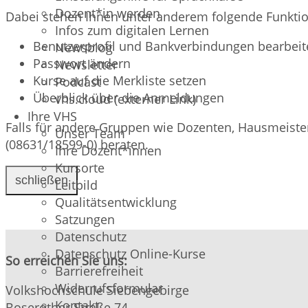
Dozent*in werden
Dabei stehen Ihnen unter anderem folgende Funktio
Infos zum digitalen Lernen
Benutzerprofil und Bankverbindungen bearbeit
Newsblog
Passwort ändern
Newsletter
Kurse auf die Merkliste setzen
Podcast
Überblick über die Anmeldungen
vhs.cloud (externer Link)
Ihre VHS
Falls für andere Gruppen wie Dozenten, Hausmeister,
Unser Team
(08631/18599-0) beraten.
Ihre Dozent*innen
Kursorte
schließen
Leitbild
Qualitätsentwicklung
Satzungen
Datenschutz
Datenschutz Online-Kurse
So erreichen Sie uns:
Barrierefreiheit
Widerrufsformular
Volkshochschule Siebengebirge
Kontakt
Boserother Straße 74