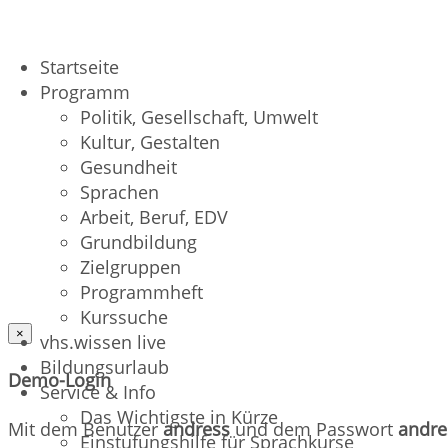
Startseite
Programm
Politik, Gesellschaft, Umwelt
Kultur, Gestalten
Gesundheit
Sprachen
Arbeit, Beruf, EDV
Grundbildung
Zielgruppen
Programmheft
Kurssuche
×
vhs.wissen live
Bildungsurlaub
Demo-Login
Service & Info
Das Wichtigste in Kürze
Mit dem Benutzer
andress
und dem Passwort
andre
Einstufungshilfe für Sprachkurse