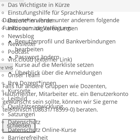
Das Wichtigste in Kürze
Benutzerkonto eines Teilnehmers verschaffen.
Einstufungshilfe für Sprachkurse
Dabei stehen Ihnen unter anderem folgende
Dozent*in werden
Funktionen zur Verfügung:
Infos zum digitalen Lernen
Newsblog
Benutzerprofil und Bankverbindungen
Newsletter
bearbeiten
Podcast
Passwort ändern
vhs.cloud (externer Link)
Kurse auf die Merkliste setzen
re VHS
Überblick über die Anmeldungen
Unser Team
Ihre Dozent*innen
Falls für andere Gruppen wie Dozenten,
Kursorte
Hausmeister, Mitarbeiter etc. ein Benutzerkonto
Leitbild
gewünscht sein sollte, können wir Sie gerne
Qualitätsentwicklung
telefonisch (08631/18599-0) beraten.
Satzungen
Datenschutz
schließen
Datenschutz Online-Kurse
Barrierefreiheit