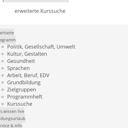
erweiterte Kurssuche
artseite
rogramm
Politik, Gesellschaft, Umwelt
Kultur, Gestalten
Gesundheit
Sprachen
Arbeit, Beruf, EDV
Grundbildung
Zielgruppen
×
Programmheft
Kurssuche
Demo-Login
s.wissen live
ldungsurlaub
Mit dem Benutzer
andress
und dem Passwort
rvice & Info
andress
können Sie sich einen Überblick über das