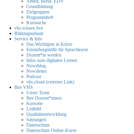
Arbeit, Beruf, EDV
Grundbildung
Zielgruppen
Programmheft
Kurssuche
vhs.wissen live
Bildungsurlaub
Service & Info
Das Wichtigste in Kürze
Einstufungshilfe für Sprachkurse
Dozent*in werden
Infos zum digitalen Lernen
Newsblog
Newsletter
Podcast
vhs.cloud (externer Link)
Ihre VHS
Unser Team
Ihre Dozent*innen
Kursorte
Leitbild
Qualitätsentwicklung
Satzungen
Datenschutz
Datenschutz Online-Kurse