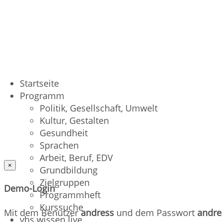
Startseite
Programm
Politik, Gesellschaft, Umwelt
Kultur, Gestalten
Gesundheit
Sprachen
Arbeit, Beruf, EDV
×
Grundbildung
Zielgruppen
Demo-Login
Programmheft
Kurssuche
Mit dem Benutzer
andress
und dem Passwort
andre
vhs.wissen live