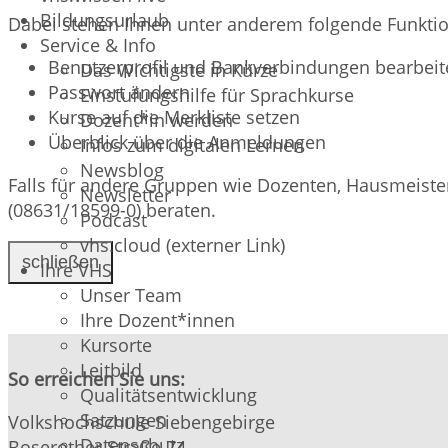
Bildungsurlaub
Dabei stehen Ihnen unter anderem folgende Funktio
Service & Info
Benutzerprofil und Bankverbindungen bearbeit
Das Wichtigste in Kürze
Passwort ändern
Einstufungshilfe für Sprachkurse
Kurse auf die Merkliste setzen
Dozent*in werden
Überblick über die Anmeldungen
Infos zum digitalen Lernen
Newsblog
Falls für andere Gruppen wie Dozenten, Hausmeister,
Newsletter
(08631/18599-0) beraten.
Podcast
vhs.cloud (externer Link)
schließen
Ihre VHS
Unser Team
Ihre Dozent*innen
Kursorte
Leitbild
So erreichen Sie uns:
Qualitätsentwicklung
Satzungen
Volkshochschule Siebengebirge
Datenschutz
Boserother Straße 74