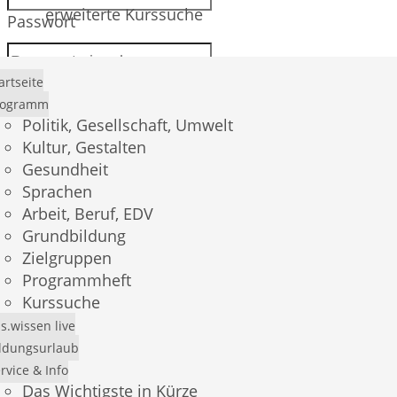
erweiterte Kurssuche
Passwort
artseite
rogramm
Anmelden
Politik, Gesellschaft, Umwelt
Kultur, Gestalten
Gesundheit
Sprachen
Passwort vergessen?
Arbeit, Beruf, EDV
Grundbildung
Registrierung
Zielgruppen
Programmheft
Kurssuche
s.wissen live
E-Mail *
ldungsurlaub
rvice & Info
Das Wichtigste in Kürze