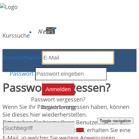
Kurssuche
Benutzername
Kursdetails
Passwort
Passwort vergessen?
Anmelden
Passwort vergessen?
Wenn Sie Ihr Passwort vergessen haben, können
Registrierung
Sie dieses hier wiederherstellen.
Toggle navigation
Bitte geben Sie hierzu Ihren Benutzernamen ein.
Wenn Sie diese Seite absenden, erhalten Sie eine
E-Mail, in welcher Sie weitere Anweisungen