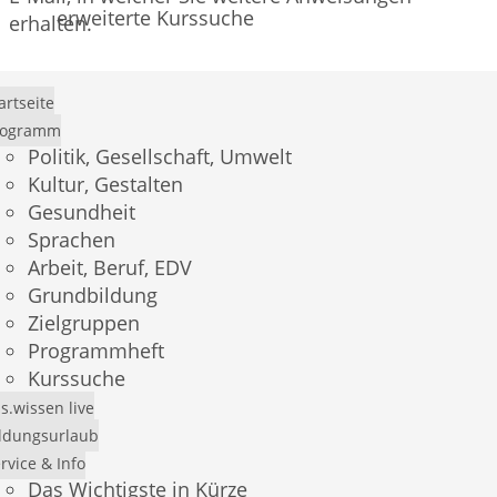
erweiterte Kurssuche
erhalten.
Benutzername
artseite
rogramm
Politik, Gesellschaft, Umwelt
Kultur, Gestalten
Neues Passwort erstellen
Gesundheit
Sprachen
Arbeit, Beruf, EDV
Grundbildung
Zielgruppen
Programmheft
×
Kurssuche
Demo-Login
s.wissen live
ldungsurlaub
Mit dem Benutzer
andress
und dem Passwort
rvice & Info
Das Wichtigste in Kürze
andress
können Sie sich einen Überblick über das