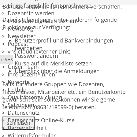
Einstufungshilfe für Sprachkurse
Benutzerkonto eines Teilnehmers verschaffen.
Dozent*in werden
Dabei stehen Ihnen unter anderem folgende
Infos zum digitalen Lernen
Funktionen zur Verfügung:
Newsblog
Newsletter
Benutzerprofil und Bankverbindungen
Podcast
bearbeiten
vhs.cloud (externer Link)
Passwort ändern
re VHS
Kurse auf die Merkliste setzen
Unser Team
Überblick über die Anmeldungen
Ihre Dozent*innen
Kursorte
Falls für andere Gruppen wie Dozenten,
Leitbild
Hausmeister, Mitarbeiter etc. ein Benutzerkonto
Qualitätsentwicklung
gewünscht sein sollte, können wir Sie gerne
Satzungen
telefonisch (08631/18599-0) beraten.
Datenschutz
Datenschutz Online-Kurse
schließen
Barrierefreiheit
Widerrufsformular