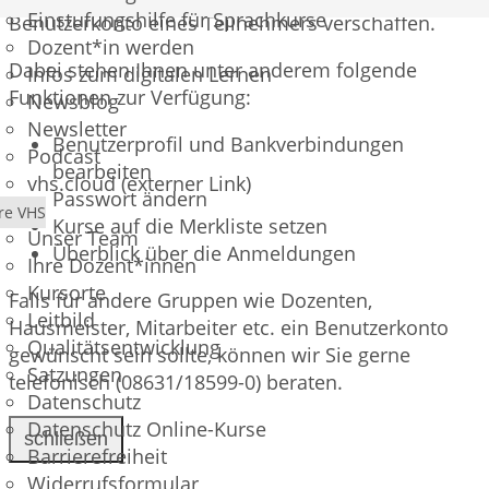
Einstufungshilfe für Sprachkurse
Benutzerkonto eines Teilnehmers verschaffen.
Dozent*in werden
Dabei stehen Ihnen unter anderem folgende
Infos zum digitalen Lernen
Funktionen zur Verfügung:
Newsblog
Newsletter
Benutzerprofil und Bankverbindungen
Podcast
bearbeiten
vhs.cloud (externer Link)
Passwort ändern
re VHS
Kurse auf die Merkliste setzen
Unser Team
Überblick über die Anmeldungen
Ihre Dozent*innen
Kursorte
Falls für andere Gruppen wie Dozenten,
Leitbild
Hausmeister, Mitarbeiter etc. ein Benutzerkonto
Qualitätsentwicklung
gewünscht sein sollte, können wir Sie gerne
Satzungen
telefonisch (08631/18599-0) beraten.
Datenschutz
Datenschutz Online-Kurse
schließen
Barrierefreiheit
Widerrufsformular