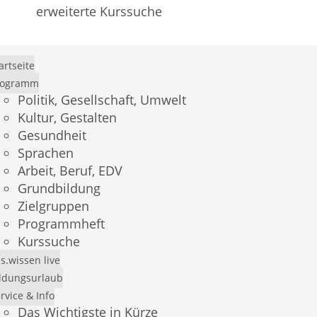
erweiterte Kurssuche
artseite
rogramm
Politik, Gesellschaft, Umwelt
Kultur, Gestalten
Gesundheit
Sprachen
Arbeit, Beruf, EDV
Grundbildung
Zielgruppen
Programmheft
×
Kurssuche
Demo-Login
s.wissen live
ldungsurlaub
Mit dem Benutzer
andress
und dem Passwort
rvice & Info
Das Wichtigste in Kürze
andress
können Sie sich einen Überblick über das