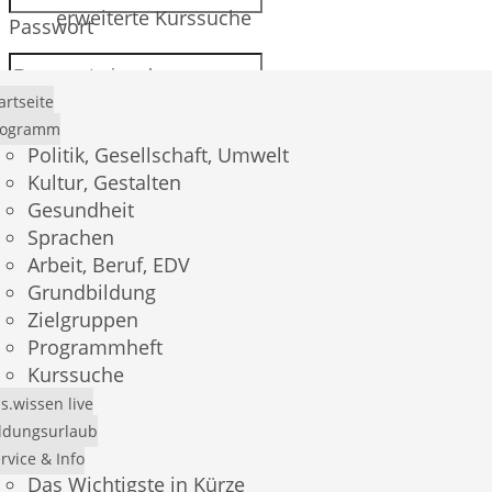
erweiterte Kurssuche
Passwort
artseite
rogramm
Anmelden
Politik, Gesellschaft, Umwelt
Kultur, Gestalten
Gesundheit
Sprachen
Passwort vergessen?
Arbeit, Beruf, EDV
Grundbildung
Registrierung
Zielgruppen
Programmheft
Kurssuche
s.wissen live
E-Mail *
ldungsurlaub
rvice & Info
Das Wichtigste in Kürze