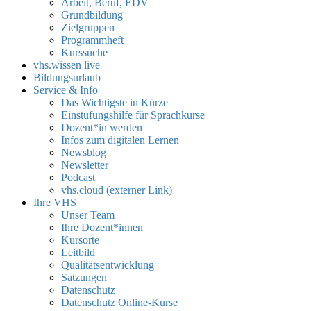
Arbeit, Beruf, EDV
Grundbildung
Zielgruppen
Programmheft
Kurssuche
vhs.wissen live
Bildungsurlaub
Service & Info
Das Wichtigste in Kürze
Einstufungshilfe für Sprachkurse
Dozent*in werden
Infos zum digitalen Lernen
Newsblog
Newsletter
Podcast
vhs.cloud (externer Link)
Ihre VHS
Unser Team
Ihre Dozent*innen
Kursorte
Leitbild
Qualitätsentwicklung
Satzungen
Datenschutz
Datenschutz Online-Kurse